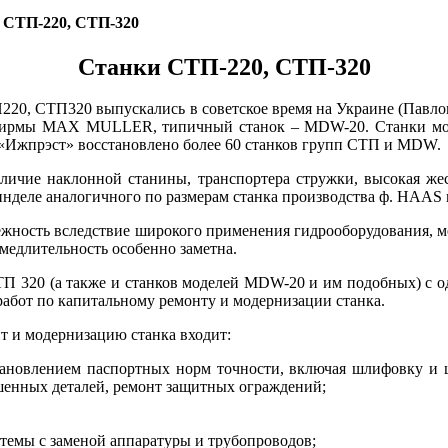
 СТП-220, СТП-320
Станки СТП-220, СТП-320
20, СТП320 выпускались в советское время на Украине (Павлогр
а фирмы MAX MULLER, типичный станок – MDW-20. Станки м
«Ижпрэст» восстановлено более 60 станков групп СТП и MDW.
личие наклонной станины, транспортера стружки, высокая жес
деле аналогичного по размерам станка производства ф. HAAS в
адежность вследствие широкого применения гидрооборудования,
медлительность особенно заметна.
ТП 320 (а также и станков моделей MDW-20 и им подобных) с о
абот по капитальному ремонту и модернизации станка.
т и модернизацию станка входит:
становлением паспортных норм точности, включая шлифовку и
ошенных деталей, ремонт защитных ограждений;
темы с заменой аппаратуры и трубопроводов;