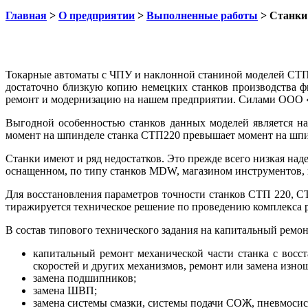
Главная
>
О предприятии
>
Выполненные работы
> Станки
Токарные автоматы с ЧПУ и наклонной станиной моделей СТП2
достаточно близкую копию немецких станков производств
ремонт и модернизацию на нашем предприятии. Силами ООО 
Выгодной особенностью станков данных моделей является на
момент на шпинделе станка СТП220 превышает момент на шпин
Станки имеют и ряд недостатков. Это прежде всего низкая н
оснащенном, по типу станков MDW, магазином инструментов, 
Для восстановления параметров точности станков СТП 220, С
тиражируется техническое решение по проведению комплекса р
В состав типового технического задания на капитальный ремон
капитальный ремонт механической части станка с вос
скоростей и других механизмов, ремонт или замена изн
замена подшипников;
замена ШВП;
замена системы смазки, системы подачи СОЖ, пневмосис