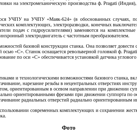
ки на электромеханическую производства ф. Pragati (Индия), 
ося УЧПУ на УЧПУ «Маяк-624» (в обоснованных случаях, по 
нических комплектующих, электроразводки, конечных выключате
атели подач с гидроусилителями) заменяются на комплектные ч
асинхронный электродвигатель с частотным преобразователем.
можностей базовой конструкции станка. Она позволяет довести 
 осью «С». Станок оснащается револьверной головкой ф. Pragat
рование по оси «С» обеспечивается установкой датчика угловог
стиками и технологическими возможностями базового станка, в
астачивание, нарезание резьбы в нецентральных отверстиях инст
нтом, ориентированным в осевом направлении при движении суп
иально ориентированными фрезами при движении суппорта по ос
астачивание радиальных отверстий радиально ориентированным и
использовании современных комплектующих и сохранении жестк
ка.
Фото