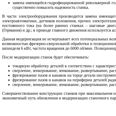
замена имеющейся гидрофицированной револьверной голов
существенно повысить надежность станка.
В части электрооборудования производится замена имеющег
электроавтоматики, датчиков положения, прочих электротех
постоянного тока (на более ранних станках – шаговые двиг
(Германия) и др.; в приводе главного движения используется 
Данная модернизация не исчерпывает всех потенциальных воз
возможностью фрезерно-сверлильной обработки и позиционной
шпинделя 6 кВт, частота вращения до 6000 об/мин. Позициони
После модернизации станок будет обеспечивать:
токарную обработку деталей в соответствии с характери
сверление, зенкерование, зенкование, развертывание, р
фрезерование пазов и канавок на торце детали инструме
фрезерование пазов и канавок на периферии деталей рад
сверление, зенкерование, зенкование, развертывание, р
Совершенствование конструкции станков при максимальном 
экономичный путь обновления и модернизации станочного пар