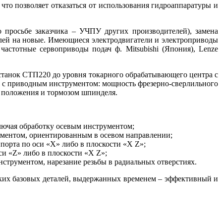
что позволяет отказаться от использования гидроаппаратуры и
просьбе заказчика – УЧПУ других производителей), замена
лей на новые. Имеющиеся электродвигатели и электроприводы
астотные сервоприводы подач ф. Mitsubishi (Япония), Lenze
станок СТП220 до уровня токарного обрабатывающего центра с
i с приводным инструментом: мощность фрезерно-сверлильного
о положения и тормозом шпинделя.
ключая обработку осевым инструментом;
рументом, ориентированным в осевом направлении;
порта по оси «Х» либо в плоскости «Х Z»;
и «Z» либо в плоскости «Х Z»;
нструментом, нарезание резьбы в радиальных отверстиях.
их базовых деталей, выдержанных временем – эффективный и