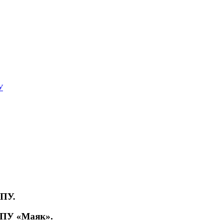
У
ЧПУ.
ЧПУ «Маяк».